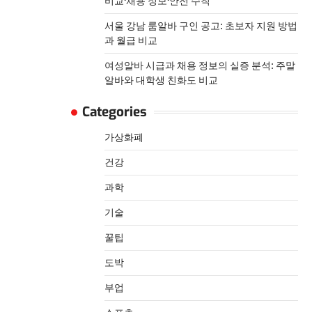
비교·채용 정보·안전 수칙
서울 강남 룸알바 구인 공고: 초보자 지원 방법
과 월급 비교
여성알바 시급과 채용 정보의 실증 분석: 주말
알바와 대학생 친화도 비교
Categories
가상화폐
건강
과학
기술
꿀팁
도박
부업