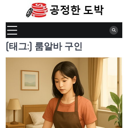
Skip
to
content
[태그:]
룸알바 구인