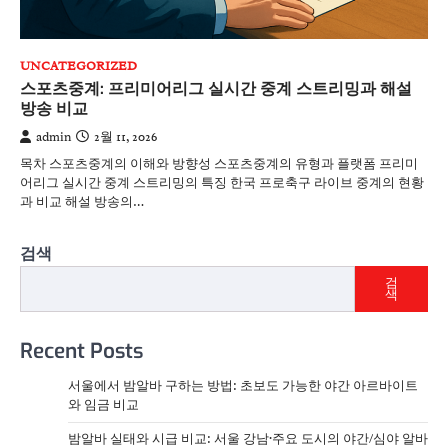
UNCATEGORIZED
스포츠중계: 프리미어리그 실시간 중계 스트리밍과 해설
방송 비교
admin
2월 11, 2026
목차 스포츠중계의 이해와 방향성 스포츠중계의 유형과 플랫폼 프리미
어리그 실시간 중계 스트리밍의 특징 한국 프로축구 라이브 중계의 현황
과 비교 해설 방송의…
검색
검
색
Recent Posts
서울에서 밤알바 구하는 방법: 초보도 가능한 야간 아르바이트
와 임금 비교
밤알바 실태와 시급 비교: 서울 강남·주요 도시의 야간/심야 알바