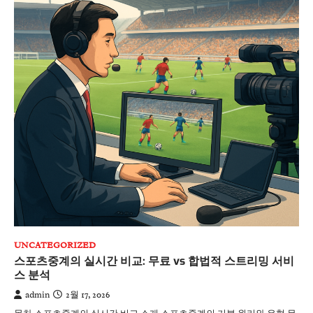
UNCATEGORIZED
스포츠중계의 실시간 비교: 무료 vs 합법적 스트리밍 서비
스 분석
admin
2월 17, 2026