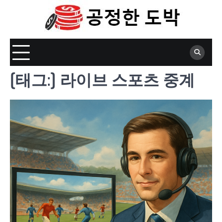
Skip
to
content
[태그:]
라이브 스포츠 중계