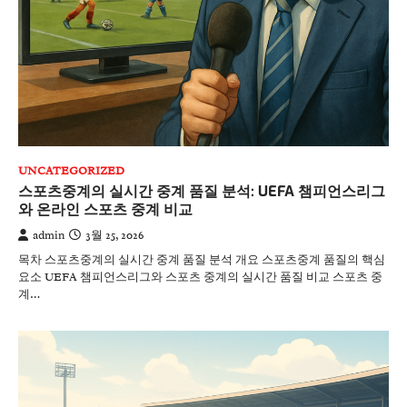
UNCATEGORIZED
스포츠중계의 실시간 중계 품질 분석: UEFA 챔피언스리그
와 온라인 스포츠 중계 비교
admin
3월 25, 2026
목차 스포츠중계의 실시간 중계 품질 분석 개요 스포츠중계 품질의 핵심
요소 UEFA 챔피언스리그와 스포츠 중계의 실시간 품질 비교 스포츠 중
계…