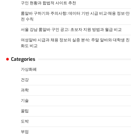
구인 현황과 합법적 사이트 추천
룸알바 구하기와 주의사항: 데이터 기반 시급 비교·채용 정보·안
전 수칙
서울 강남 룸알바 구인 공고: 초보자 지원 방법과 월급 비교
여성알바 시급과 채용 정보의 실증 분석: 주말 알바와 대학생 친
화도 비교
Categories
가상화폐
건강
과학
기술
꿀팁
도박
부업