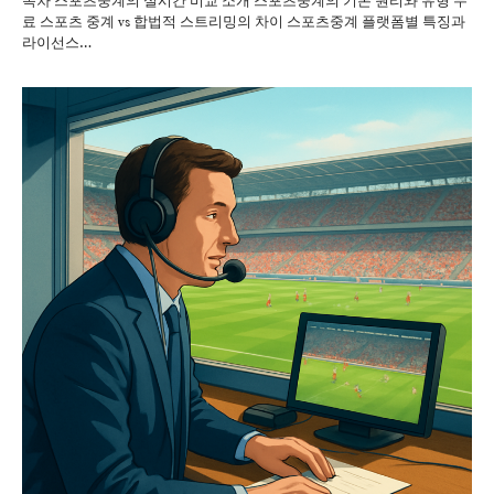
목차 스포츠중계의 실시간 비교 소개 스포츠중계의 기본 원리와 유형 무
료 스포츠 중계 vs 합법적 스트리밍의 차이 스포츠중계 플랫폼별 특징과
라이선스…