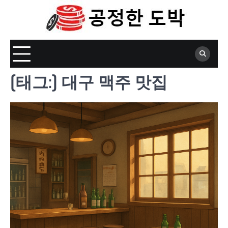
Skip
to
content
[태그:]
대구 맥주 맛집