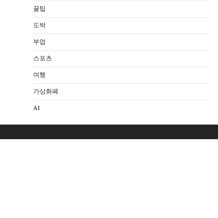
꿀팁
도박
부업
스포츠
여행
가상화폐
AI