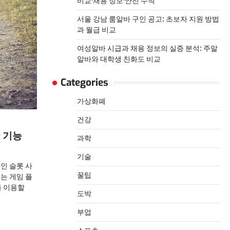
비교·채용 정보·안전 수칙
서울 강남 룸알바 구인 공고: 초보자 지원 방법
과 월급 비교
여성알바 시급과 채용 정보의 실증 분석: 주말
알바와 대학생 친화도 비교
Categories
가상화폐
건강
 기능
과학
기술
인 슬롯 사
꿀팁
는 게임 플
를 이용할
도박
부업