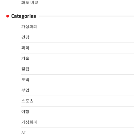
화도 비교
Categories
가상화폐
건강
과학
기술
꿀팁
도박
부업
스포츠
여행
가상화폐
AI