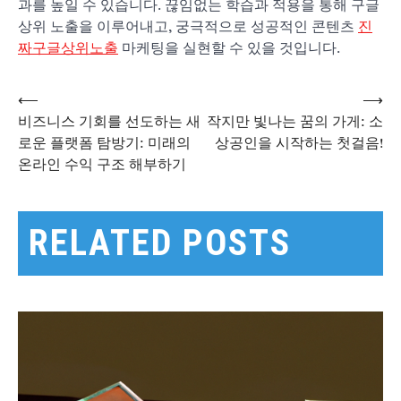
과를 높일 수 있습니다. 끊임없는 학습과 적용을 통해 구글
상위 노출을 이루어내고, 궁극적으로 성공적인 콘텐츠
진
짜구글상위노출
마케팅을 실현할 수 있을 것입니다.
⟵
⟶
글
비즈니스 기회를 선도하는 새
작지만 빛나는 꿈의 가게: 소
로운 플랫폼 탐방기: 미래의
상공인을 시작하는 첫걸음!
온라인 수익 구조 해부하기
탐
색
RELATED POSTS